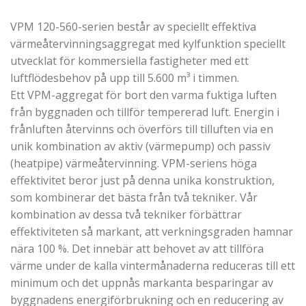
VPM 120-560-serien består av speciellt effektiva
värmeåtervinningsaggregat med kylfunktion speciellt
utvecklat för kommersiella fastigheter med ett
luftflödesbehov på upp till 5.600 m³ i timmen.
Ett VPM-aggregat för bort den varma fuktiga luften
från byggnaden och tillför tempererad luft. Energin i
frånluften återvinns och överförs till tilluften via en
unik kombination av aktiv (värmepump) och passiv
(heatpipe) värmeåtervinning. VPM-seriens höga
effektivitet beror just på denna unika konstruktion,
som kombinerar det bästa från två tekniker. Vår
kombination av dessa två tekniker förbättrar
effektiviteten så markant, att verkningsgraden hamnar
nära 100 %. Det innebär att behovet av att tillföra
värme under de kalla vintermånaderna reduceras till ett
minimum och det uppnås markanta besparingar av
byggnadens energiförbrukning och en reducering av