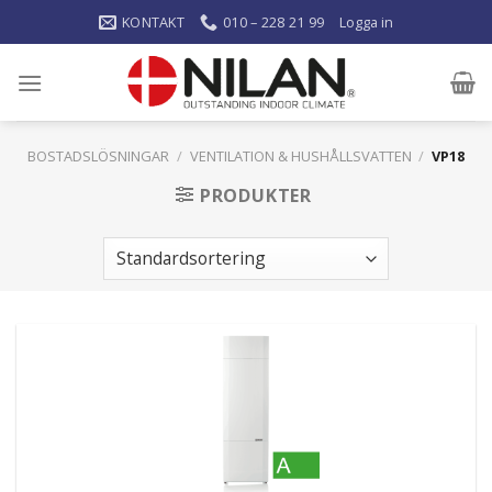
KONTAKT
010 – 228 21 99
Logga in
BOSTADSLÖSNINGAR
/
VENTILATION & HUSHÅLLSVATTEN
/
VP18
PRODUKTER