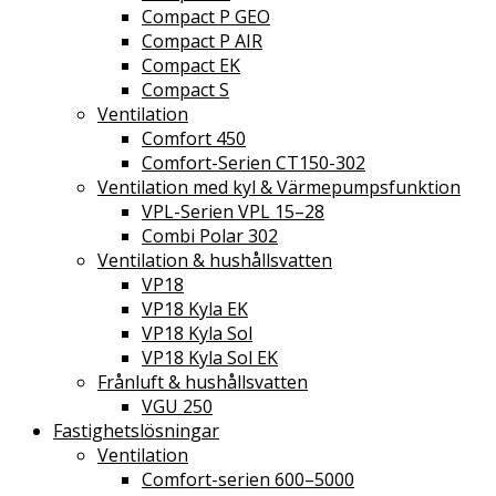
Compact P GEO
Nilan Service partner
Compact P AIR
Nilan service
Compact EK
Om företaget
Compact S
Integritetspolicy
Ventilation
Miljövänligt fokus
Comfort 450
Om företaget
Comfort-Serien CT150-302
Kontakt
Ventilation med kyl & Värmepumpsfunktion
VPL-Serien VPL 15–28
Varukorg
Combi Polar 302
Ventilation & hushållsvatten
Inga produkter i varukorgen.
VP18
VP18 Kyla EK
VP18 Kyla Sol
VP18 Kyla Sol EK
Frånluft & hushållsvatten
VGU 250
Fastighetslösningar
Ventilation
Comfort-serien 600–5000