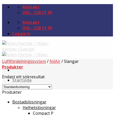
Kontakt
010 – 228 21 99
Kontakt
010 – 228 21 99
Logga in
Luftfördelningssystem
/
NilAir
/
Slangar
Produkter
Endast ett sökresultat
Startsida
Helhetslösningar
Bostadslösningar
Produkter
NilAir
Bostadslösningar
Fastighetslösningar
Helhetslösningar
Ikonförklaringar
Compact P
Produkter