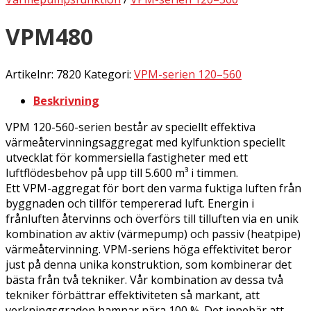
Nilan Service partner
VPM480
Nilan service
Om företaget
Integritetspolicy
Artikelnr:
7820
Kategori:
VPM-serien 120–560
Miljövänligt fokus
Om företaget
Beskrivning
Kontakt
VPM 120-560-serien består av speciellt effektiva
Varukorg
värmeåtervinningsaggregat med kylfunktion speciellt
utvecklat för kommersiella fastigheter med ett
Inga produkter i varukorgen.
luftflödesbehov på upp till 5.600 m³ i timmen.
Ett VPM-aggregat för bort den varma fuktiga luften från
byggnaden och tillför tempererad luft. Energin i
frånluften återvinns och överförs till tilluften via en unik
kombination av aktiv (värmepump) och passiv (heatpipe)
värmeåtervinning. VPM-seriens höga effektivitet beror
just på denna unika konstruktion, som kombinerar det
bästa från två tekniker. Vår kombination av dessa två
tekniker förbättrar effektiviteten så markant, att
verkningsgraden hamnar nära 100 %. Det innebär att