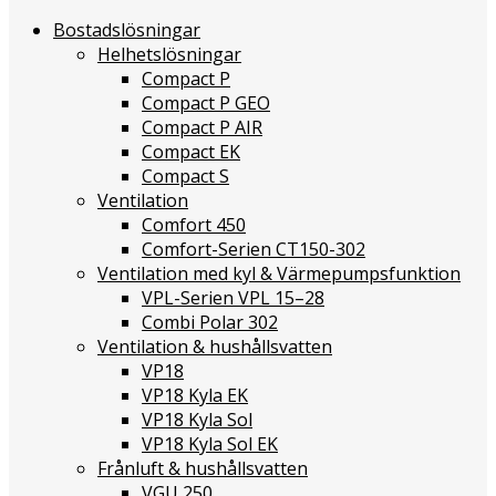
Bostadslösningar
Helhetslösningar
Compact P
Compact P GEO
Compact P AIR
Compact EK
Compact S
Ventilation
Comfort 450
Comfort-Serien CT150-302
Ventilation med kyl & Värmepumpsfunktion
VPL-Serien VPL 15–28
Combi Polar 302
Ventilation & hushållsvatten
VP18
VP18 Kyla EK
VP18 Kyla Sol
VP18 Kyla Sol EK
Frånluft & hushållsvatten
VGU 250