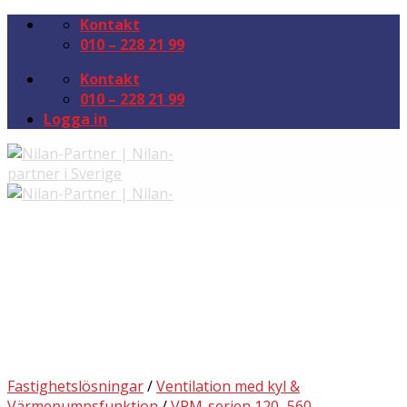
Kontakt
010 – 228 21 99
Kontakt
010 – 228 21 99
Logga in
Startsida
Helhetslösningar
Bostadslösningar
NilAir
Fastighetslösningar
Ikonförklaringar
Fastighetslösningar
/
Ventilation med kyl &
Produkter
Värmepumpsfunktion
/
VPM-serien 120–560