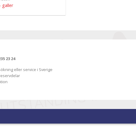
– galler
235 23 24
sökning eller service i Sverige
 reservdelar
ation